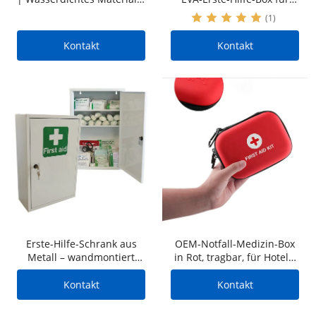
Sonderanfertigungen |
den Home-Office-
(1)
OEM und ODM | Niedrige
Arbeitsplatz | OEM- und
Mindestbestellmenge
ODM-Dienste, niedrige
Kontakt
Kontakt
Mindestbestellmenge
Erste-Hilfe-Schrank aus
OEM-Notfall-Medizin-Box
Metall – wandmontiert
in Rot, tragbar, für Hotels,
und abschließbar,
individuelle Buddy-
multifunktional für den
Rettung, Erste-Hilfe-
Kontakt
Kontakt
Arbeitsplatz und den
Medizinkasten mit
beruflichen Einsatz
Ausrüstung für