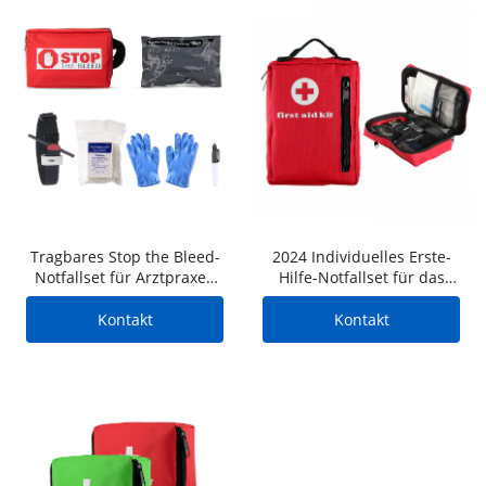
Arbeitsplatzfahrzeuge
Tragbares Stop the Bleed-
2024 Individuelles Erste-
Notfallset für Arztpraxen
Hilfe-Notfallset für das
mit individuellem Logo
Überleben auf Reisen,
kleine leere Tasche für
Kontakt
Kontakt
medizinische Sportarten,
Büro, Mini-Erste-Hilfe-Set
für zu Hause