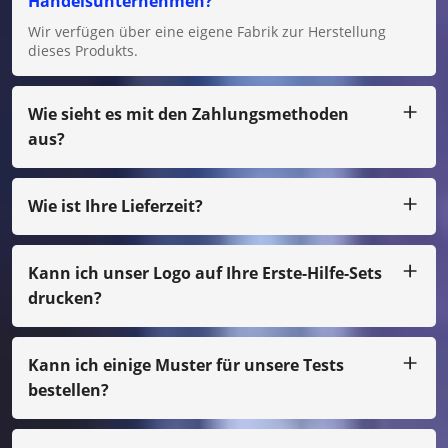
Handelsunternehmen?
Wir verfügen über eine eigene Fabrik zur Herstellung
dieses Produkts.
Wie sieht es mit den Zahlungsmethoden
aus?
Wir akzeptieren T/T, L/C für große Beträge und für kleine
Beträge können Sie uns per Paypal, Western Union,
Moneygram, Escrow usw. bezahlen.
Wie ist Ihre Lieferzeit?
In der Regel produzieren wir innerhalb von 25 Tagen
nach Zahlungseingang.
Kann ich unser Logo auf Ihre Erste-Hilfe-Sets
drucken?
Ja, natürlich können wir Ihr eigenes Design entwerfen, nur
bei kleinen Mengen müssen Sie die Filmkosten bezahlen
Kann ich einige Muster für unsere Tests
bestellen?
Selbstverständlich können wir das Muster per Spedition
für Sie arrangieren. Auch wenn es sich nicht um unseren