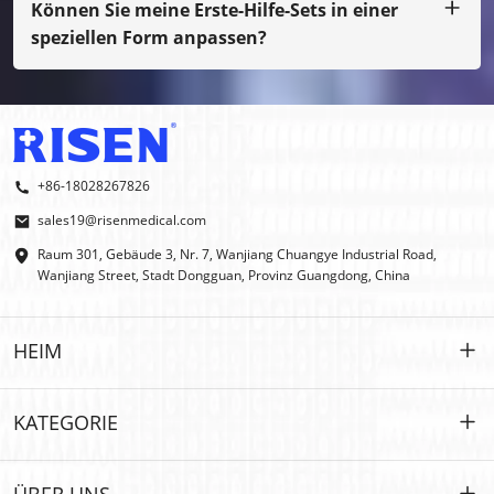
normalen Druck handelt, müssen Sie die Musterkosten
Können Sie meine Erste-Hilfe-Sets in einer
bezahlen.
speziellen Form anpassen?
Ja, wir machen OEM und ODM.
+86-18028267826
sales19@risenmedical.com
Raum 301, Gebäude 3, Nr. 7, Wanjiang Chuangye Industrial Road,
Wanjiang Street, Stadt Dongguan, Provinz Guangdong, China
HEIM
HEIM
KATEGORIE
PRODUKTE
Maßgeschneidert