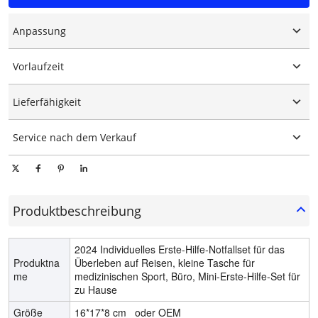
Anpassung
Individuelles Logo
Vorlaufzeit
Maßgeschneiderte Verpackung
Grafische Anpassung
15-25 Tage
Lieferfähigkeit
10000 Stück/Stücke pro Tag
Service nach dem Verkauf
Technischer Online-Support
Produktbeschreibung
2024 Individuelles Erste-Hilfe-Notfallset für das
Produktna
Überleben auf Reisen, kleine Tasche für
me
medizinischen Sport, Büro, Mini-Erste-Hilfe-Set für
zu Hause
Größe
16*17*8 cm oder OEM