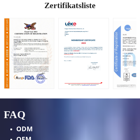
n
Zertifikatsliste
verfügb
ar
FAQ
ODM
OEM