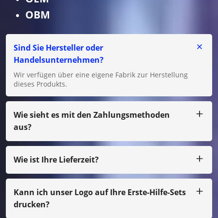
OBM
Sind Sie Hersteller oder
Handelsunternehmen?
Wir verfügen über eine eigene Fabrik zur Herstellung
dieses Produkts.
Wie sieht es mit den Zahlungsmethoden
aus?
Wir akzeptieren T/T, L/C für große Beträge und für kleine
Beträge können Sie uns per Paypal, Western Union,
Moneygram, Escrow usw. bezahlen.
Wie ist Ihre Lieferzeit?
In der Regel produzieren wir innerhalb von 25 Tagen
nach Zahlungseingang.
Kann ich unser Logo auf Ihre Erste-Hilfe-Sets
drucken?
Ja, natürlich können wir Ihr eigenes Design entwerfen, nur