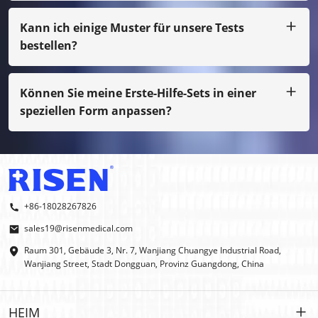
bei kleinen Mengen müssen Sie die Filmkosten bezahlen
Kann ich einige Muster für unsere Tests
bestellen?
Selbstverständlich können wir das Muster per Spedition
für Sie arrangieren. Auch wenn es sich nicht um unseren
normalen Druck handelt, müssen Sie die Musterkosten
Können Sie meine Erste-Hilfe-Sets in einer
bezahlen.
speziellen Form anpassen?
Ja, wir machen OEM und ODM.
+86-18028267826
sales19@risenmedical.com
Raum 301, Gebäude 3, Nr. 7, Wanjiang Chuangye Industrial Road,
Wanjiang Street, Stadt Dongguan, Provinz Guangdong, China
HEIM