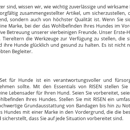
er sind, wissen wir, wie wichtig zuverlässige und wirksame 
orgfältig zusammengestellter Artikel, um sicherzustellen, da
d, sondern auch von höchster Qualität ist. Wenn Sie si
 eine Marke, bei der das Wohlbefinden Ihres Hundes im Vor
ive Betreuung unserer vierbeinigen Freunde. Unser Erste-Hi
Tiereltern die Werkzeuge zur Verfügung zu stellen, die s
d ihre Hunde glücklich und gesund zu halten. Es ist nicht nu
bten Begleiter.
e-Set für Hunde
ist ein verantwortungsvoller und fürsorg
nehmen sollte. Mit den Essentials von RISEN stellen Si
ine Lebensader für Ihren Hund. Seien Sie vorbereitet, seie
hlbefinden Ihres Hundes. Stellen Sie mit RISEN ein umfass
wertige Grundausstattung von Bandagen bis hin zu Notfa
s Hundes mit einer Marke in den Vordergrund, die die b
sicherstellt, dass Sie auf jede Situation vorbereitet sind.