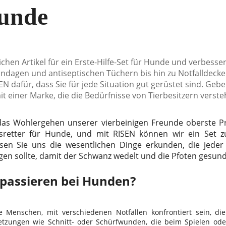
Hunde
chen Artikel für ein Erste-Hilfe-Set für Hunde und verbesser
ndagen und antiseptischen Tüchern bis hin zu Notfalldeck
EN dafür, dass Sie für jede Situation gut gerüstet sind. Geb
t einer Marke, die die Bedürfnisse von Tierbesitzern verste
as Wohlergehen unserer vierbeinigen Freunde oberste Prior
sretter für Hunde, und mit RISEN können wir ein Set z
sen Sie uns die wesentlichen Dinge erkunden, die jede
ngen sollte, damit der Schwanz wedelt und die Pfoten gesund
 passieren bei Hunden?
Menschen, mit verschiedenen Notfällen konfrontiert sein, die s
letzungen wie Schnitt- oder Schürfwunden, die beim Spielen oder