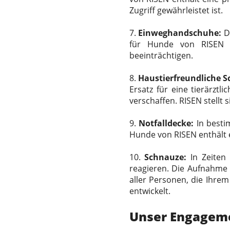
Zugriff gewährleistet ist.
7.
Einweghandschuhe:
De
für Hunde von RISEN e
beeinträchtigen.
8.
Haustierfreundliche S
Ersatz für eine tierärzt
verschaffen. RISEN stellt 
9.
Notfalldecke:
In bestim
Hunde von RISEN enthält e
10.
Schnauze:
In Zeiten
reagieren. Die Aufnahme 
aller Personen, die Ihre
entwickelt.
Unser Engageme