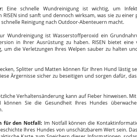
r:
Eine schnelle Wundreinigung ist wichtig, um Infek
n RISEN sind sanft und dennoch wirksam, was sie zu einer 
ie schnelle Reinigung nach Outdoor-Abenteuern macht.
r Wundreinigung ist Wasserstoffperoxid ein Grundnahrun
ersion in Ihrer Ausrüstung zu haben. RISEN bietet eine 
, um die Verletzungen Ihres Welpen sauber zu halten und
ecken, Splitter und Matten können für Ihren Hund lästig s
iese Ärgernisse sicher zu beseitigen und sorgen dafür, da
tzliche Verhaltensänderung kann auf Fieber hinweisen. Mi
 können Sie die Gesundheit Ihres Hundes überwache
n.
 für den Notfall:
Im Notfall können die Kontaktinformati
geschichte Ihres Hundes von unschätzbarem Wert sein. Das 
raktische Karte zum Speichern dieser Informationen, sodass