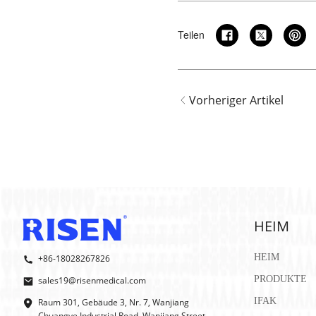
Teilen
Vorheriger Artikel
HEIM
HEIM
+86-18028267826
PRODUKTE
sales19@risenmedical.com
IFAK
Raum 301, Gebäude 3, Nr. 7, Wanjiang
Chuangye Industrial Road, Wanjiang Street,