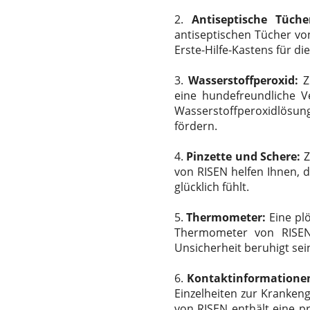
2.
Antiseptische Tüche
antiseptischen Tücher vo
Erste-Hilfe-Kastens für d
3.
Wasserstoffperoxid:
Zu
eine hundefreundliche V
Wasserstoffperoxidlösung
fördern.
4.
Pinzette und Schere:
Z
von RISEN helfen Ihnen, d
glücklich fühlt.
5.
Thermometer:
Eine plö
Thermometer von RISEN
Unsicherheit beruhigt sei
6.
Kontaktinformationen
Einzelheiten zur Kranken
von RISEN enthält eine p