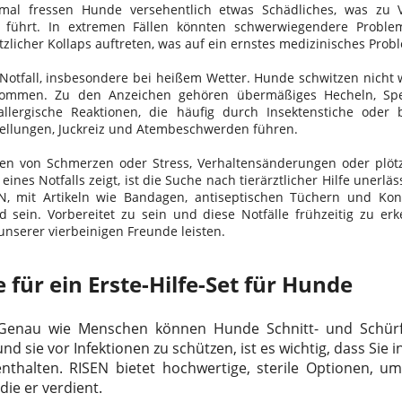
mal fressen Hunde versehentlich etwas Schädliches, was zu
l führt. In extremen Fällen könnten schwerwiegendere Probl
tzlicher Kollaps auftreten, was auf ein ernstes medizinisches Prob
er Notfall, insbesondere bei heißem Wetter. Hunde schwitzen nich
kommen. Zu den Anzeichen gehören übermäßiges Hecheln, Spe
llergische Reaktionen, die häufig durch Insektenstiche oder 
ellungen, Juckreiz und Atembeschwerden führen.
chen von Schmerzen oder Stress, Verhaltensänderungen oder plötz
es Notfalls zeigt, ist die Suche nach tierärztlicher Hilfe unerlässl
, mit Artikeln wie Bandagen, antiseptischen Tüchern und Kon
nd sein. Vorbereitet zu sein und diese Notfälle frühzeitig zu e
nserer vierbeinigen Freunde leisten.
 für ein Erste-Hilfe-Set für Hunde
enau wie Menschen können Hunde Schnitt- und Schü
 sie vor Infektionen zu schützen, ist es wichtig, dass Sie in
thalten. RISEN bietet hochwertige, sterile Optionen, um 
die er verdient.