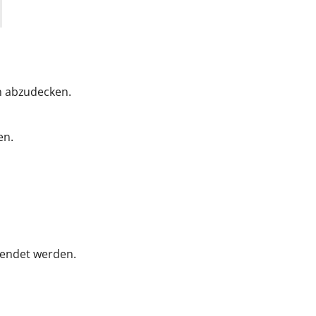
n abzudecken.
en.
wendet werden.