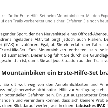
ikel für Ihr Erste-Hilfe-Set beim Mountainbiken. Mit den Ex
auf den Trails vorbereitet und sicher. Erfahren Sie noch heu
regender Sport, der den Nervenkitzel eines Offroad-Abente
drenalingeladene Aktivität birgt jedoch auch Risiken. De
-Set (IFAK) mitzuführen. Egal, ob Sie ein erfahrener Fahrer 
rste-Hilfe-Set fürs Mountainbiken enthalten sein soll
ed ausmachen. Dieser Blog führt Sie durch die Grundlagen
schnitten ist, damit Sie auf jede Situation auf den Trails vo
Mountainbiken ein Erste-Hilfe-Set b
d Sie oft weit weg von den Annehmlichkeiten und Anneh
ass möglicherweise nicht sofort Hilfe zur Verfügung steht.
 potenzieller Gefahren sein. Ein gut ausgestatteter Erste
handeln und verhindern können, dass sich kleinere Probl
s einen Blick darauf werfen, was in einem
taktisches IFAK
f