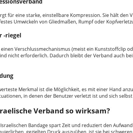
ressionsverband
rgt für eine starke, einstellbare Kompression. Sie hält den
, festes Umwickeln von Gliedmaßen, Rumpf oder Kopfverletz
r -riegel
einen Verschlussmechanismus (meist ein Kunststoffclip oder
sind nicht erforderlich. Dadurch bleibt der Verband auch b
ndung
erteste Merkmal ist die Möglichkeit, es mit einer Hand an
tuationen, in denen der Benutzer verletzt ist und sich selbs
sraelische Verband so wirksam?
 Israelischen Bandage spart Zeit und reduziert den Aufwand 
nuierlichen, gezielten Druck auszuüben, ist sie bei schwere