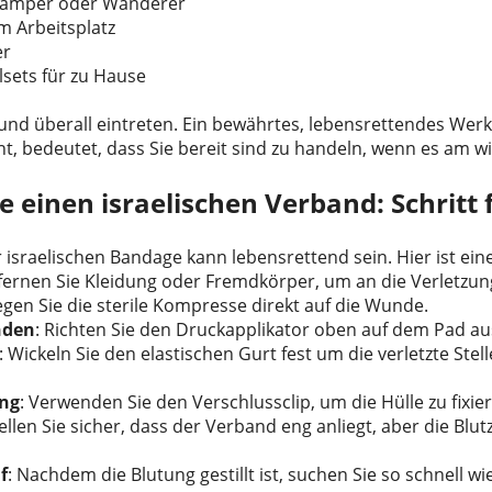
 Camper oder Wanderer
m Arbeitsplatz
er
lsets für zu Hause
 und überall eintreten. Ein bewährtes, lebensrettendes Werk
t, bedeutet, dass Sie bereit sind zu handeln, wenn es am wic
 einen israelischen Verband: Schritt f
r israelischen Bandage kann lebensrettend sein. Hier ist ei
tfernen Sie Kleidung oder Fremdkörper, um an die Verletzun
Legen Sie die sterile Kompresse direkt auf die Wunde.
nden
: Richten Sie den Druckapplikator oben auf dem Pad au
: Wickeln Sie den elastischen Gurt fest um die verletzte Ste
ung
: Verwenden Sie den Verschlussclip, um die Hülle zu fixie
tellen Sie sicher, dass der Verband eng anliegt, aber die Blut
f
: Nachdem die Blutung gestillt ist, suchen Sie so schnell wi