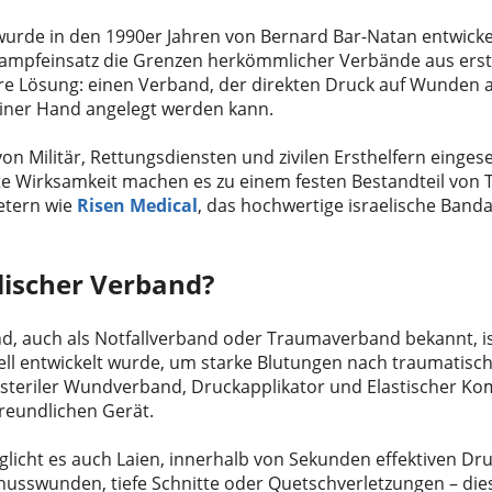
wurde in den 1990er Jahren von Bernard Bar-Natan entwickel
 Kampfeinsatz die Grenzen herkömmlicher Verbände aus erst
tere Lösung: einen Verband, der direkten Druck auf Wunden 
 einer Hand angelegt werden kann.
von Militär, Rettungsdiensten und zivilen Ersthelfern einges
e Wirksamkeit machen es zu einem festen Bestandteil von 
etern wie
Risen Medical
, das hochwertige israelische Band
elischer Verband?
nd, auch als Notfallverband oder Traumaverband bekannt, is
ziell entwickelt wurde, um starke Blutungen nach traumatisc
ne steriler Wundverband, Druckapplikator und Elastischer K
reundlichen Gerät.
glicht es auch Laien, innerhalb von Sekunden effektiven Dru
sswunden, tiefe Schnitte oder Quetschverletzungen – dies