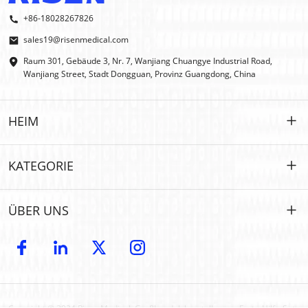
+86-18028267826
sales19@risenmedical.com
Raum 301, Gebäude 3, Nr. 7, Wanjiang Chuangye Industrial Road,
Wanjiang Street, Stadt Dongguan, Provinz Guangdong, China
HEIM
HEIM
KATEGORIE
PRODUKTE
Maßgeschneidert
ÜBER UNS
IFAK
IFAK
Einführung
OEM- und ODM-Modelle
Erste Hilfe im Freien
E-Katalog
GROSSHANDEL
Auto-Notfall