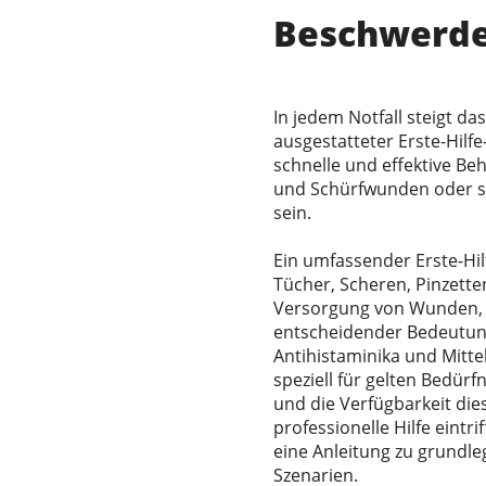
Beschwerd
In jedem Notfall steigt d
ausgestatteter Erste-Hilf
schnelle und effektive Be
und Schürfwunden oder sc
sein.
Ein umfassender Erste-Hilf
Tücher, Scheren, Pinzett
Versorgung von Wunden, d
entscheidender Bedeutung
Antihistaminika und Mitte
speziell für gelten Bedür
und die Verfügbarkeit dies
professionelle Hilfe eintr
eine Anleitung zu grundl
Szenarien.