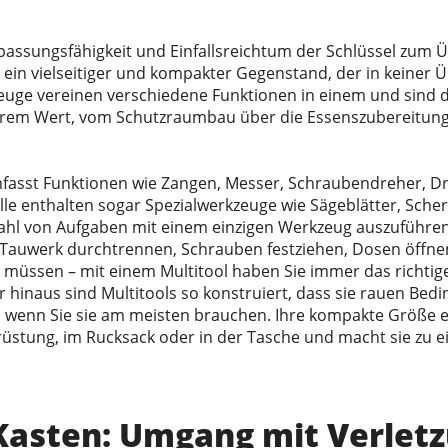
passungsfähigkeit und Einfallsreichtum der Schlüssel zum Ü
t ein vielseitiger und kompakter Gegenstand, der in keiner
zeuge vereinen verschiedene Funktionen in einem und sind d
rem Wert, vom Schutzraumbau über die Essenszubereitung 
umfasst Funktionen wie Zangen, Messer, Schraubendreher, D
lle enthalten sogar Spezialwerkzeuge wie Sägeblätter, Sch
lzahl von Aufgaben mit einem einzigen Werkzeug auszuführen
ie Tauwerk durchtrennen, Schrauben festziehen, Dosen öffne
müssen – mit einem Multitool haben Sie immer das richtige
r hinaus sind Multitools so konstruiert, dass sie rauen Bed
, wenn Sie sie am meisten brauchen. Ihre kompakte Größe e
üstung, im Rucksack oder in der Tasche und macht sie zu 
-Kasten: Umgang mit Verlet