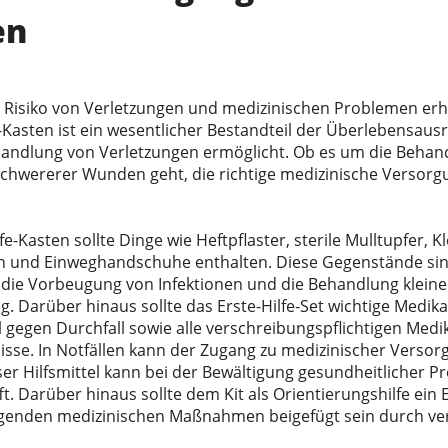
en
as Risiko von Verletzungen und medizinischen Problemen erhe
e-Kasten ist ein wesentlicher Bestandteil der Überlebensausr
handlung von Verletzungen ermöglicht. Ob es um die Behand
hwererer Wunden geht, die richtige medizinische Versorg
e-Kasten sollte Dinge wie Heftpflaster, sterile Mulltupfer, 
en und Einweghandschuhe enthalten. Diese Gegenstände sin
ie Vorbeugung von Infektionen und die Behandlung kleine
. Darüber hinaus sollte das Erste-Hilfe-Set wichtige Medik
l gegen Durchfall sowie alle verschreibungspflichtigen Med
fnisse. In Notfällen kann der Zugang zu medizinischer Versor
er Hilfsmittel kann bei der Bewältigung gesundheitlicher Pro
ifft. Darüber hinaus sollte dem Kit als Orientierungshilfe ei
egenden medizinischen Maßnahmen beigefügt sein durch ve