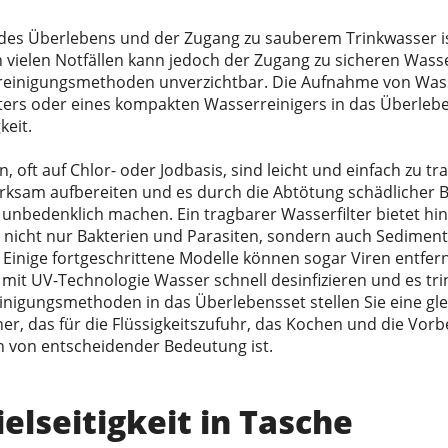
des Überlebens und der Zugang zu sauberem Trinkwasser ist
 vielen Notfällen kann jedoch der Zugang zu sicheren Wass
reinigungsmethoden unverzichtbar. Die Aufnahme von Wass
ters oder eines kompakten Wasserreinigers in das Überleben
eit.
 oft auf Chlor- oder Jodbasis, sind leicht und einfach zu t
rksam aufbereiten und es durch die Abtötung schädlicher B
 unbedenklich machen. Ein tragbarer Wasserfilter bietet hin
en nicht nur Bakterien und Parasiten, sondern auch Sediment
Einige fortgeschrittene Modelle können sogar Viren entfer
mit UV-Technologie Wasser schnell desinfizieren und es tr
inigungsmethoden in das Überlebensset stellen Sie eine g
er, das für die Flüssigkeitszufuhr, das Kochen und die Vo
 von entscheidender Bedeutung ist.
ielseitigkeit in Tasche