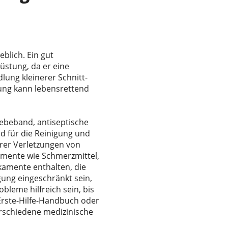
blich. Ein gut
üstung, da er eine
lung kleinerer Schnitt-
ung kann lebensrettend
Klebeband, antiseptische
d für die Reinigung und
rer Verletzungen von
amente wie Schmerzmittel,
ikamente enthalten, die
gung eingeschränkt sein,
bleme hilfreich sein, bis
n Erste-Hilfe-Handbuch oder
rschiedene medizinische