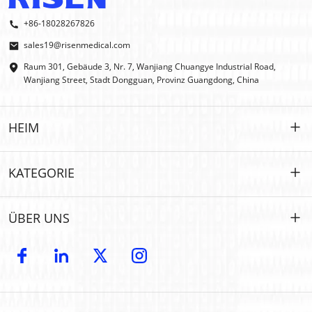
+86-18028267826
sales19@risenmedical.com
Raum 301, Gebäude 3, Nr. 7, Wanjiang Chuangye Industrial Road,
Wanjiang Street, Stadt Dongguan, Provinz Guangdong, China
HEIM
HEIM
KATEGORIE
PRODUKTE
Maßgeschneidert
ÜBER UNS
IFAK
IFAK
Einführung
OEM- und ODM-Modelle
Erste Hilfe im Freien
E-Katalog
GROSSHANDEL
Auto-Notfall