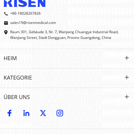
+86-18028267826
sales19@risenmedical.com
Raum 301, Gebäude 3, Nr. 7, Wanjiang Chuangye Industrial Road,
Wanjiang Street, Stadt Dongguan, Provinz Guangdong, China
HEIM
HEIM
KATEGORIE
PRODUKTE
Maßgeschneidert
ÜBER UNS
IFAK
IFAK
Einführung
OEM- und ODM-Modelle
Erste Hilfe im Freien
E-Katalog
GROSSHANDEL