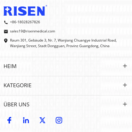
+86-18028267826
sales19@risenmedical.com
Raum 301, Gebäude 3, Nr. 7, Wanjiang Chuangye Industrial Road,
Wanjiang Street, Stadt Dongguan, Provinz Guangdong, China
HEIM
HEIM
KATEGORIE
PRODUKTE
Maßgeschneidert
ÜBER UNS
IFAK
IFAK
Einführung
OEM- und ODM-Modelle
Erste Hilfe im Freien