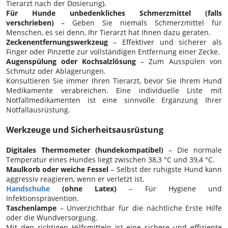
Tierarzt nach der Dosierung).
Für Hunde unbedenkliches Schmerzmittel (falls
verschrieben)
– Geben Sie niemals Schmerzmittel für
Menschen, es sei denn, Ihr Tierarzt hat Ihnen dazu geraten.
Zeckenentfernungswerkzeug
– Effektiver und sicherer als
Finger oder Pinzette zur vollständigen Entfernung einer Zecke.
Augenspülung oder Kochsalzlösung
– Zum Ausspülen von
Schmutz oder Ablagerungen.
Konsultieren Sie immer Ihren Tierarzt, bevor Sie Ihrem Hund
Medikamente verabreichen. Eine individuelle Liste mit
Notfallmedikamenten ist eine sinnvolle Ergänzung Ihrer
Notfallausrüstung.
Werkzeuge und Sicherheitsausrüstung
Digitales Thermometer (hundekompatibel)
– Die normale
Temperatur eines Hundes liegt zwischen 38,3 °C und 39,4 °C.
Maulkorb oder weiche Fessel
– Selbst der ruhigste Hund kann
aggressiv reagieren, wenn er verletzt ist.
Handschuhe
(ohne Latex)
– Für Hygiene und
Infektionsprävention.
Taschenlampe
– Unverzichtbar für die nächtliche Erste Hilfe
oder die Wundversorgung.
Mit den richtigen Hilfsmitteln ist eine sichere und effiziente