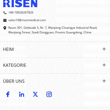
+86-18028267826
sales19@risenmedical.com
Raum 301, Gebäude 3, Nr. 7, Wanjiang Chuangye Industrial Road,
Wanjiang Street, Stadt Dongguan, Provinz Guangdong, China
HEIM
HEIM
KATEGORIE
PRODUKTE
Maßgeschneidert
ÜBER UNS
IFAK
IFAK
Einführung
OEM- und ODM-Modelle
Erste Hilfe im Freien
E-Katalog
GROSSHANDEL