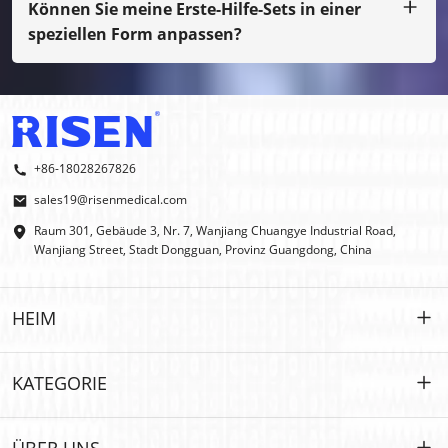
normalen Druck handelt, müssen Sie die Musterkosten
Können Sie meine Erste-Hilfe-Sets in einer
bezahlen.
speziellen Form anpassen?
Ja, wir machen OEM und ODM.
+86-18028267826
sales19@risenmedical.com
Raum 301, Gebäude 3, Nr. 7, Wanjiang Chuangye Industrial Road,
Wanjiang Street, Stadt Dongguan, Provinz Guangdong, China
HEIM
HEIM
KATEGORIE
PRODUKTE
Maßgeschneidert