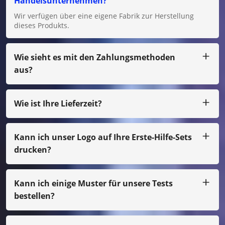
Handelsunternehmen?
Wir verfügen über eine eigene Fabrik zur Herstellung
dieses Produkts.
Wie sieht es mit den Zahlungsmethoden
aus?
Wir akzeptieren T/T, L/C für große Beträge und für kleine
Beträge können Sie uns per Paypal, Western Union,
Moneygram, Escrow usw. bezahlen.
Wie ist Ihre Lieferzeit?
In der Regel produzieren wir innerhalb von 25 Tagen
nach Zahlungseingang.
Kann ich unser Logo auf Ihre Erste-Hilfe-Sets
drucken?
Ja, natürlich können wir Ihr eigenes Design entwerfen, nur
bei kleinen Mengen müssen Sie die Filmkosten bezahlen
Kann ich einige Muster für unsere Tests
bestellen?
Selbstverständlich können wir das Muster per Spedition
für Sie arrangieren. Auch wenn es sich nicht um unseren