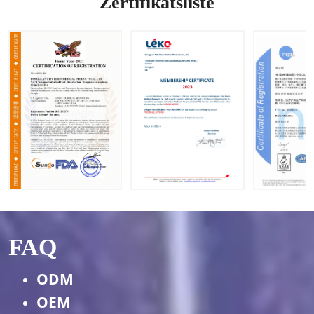
Zertifikatsliste
verfügb
ar
FAQ
ODM
OEM