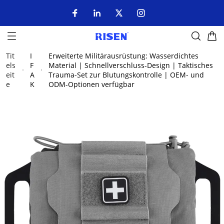
Tit
I
Erweiterte Militärausrüstung: Wasserdichtes
els
F
Material | Schnellverschluss-Design | Taktisches
eit
A
Trauma-Set zur Blutungskontrolle | OEM- und
e
K
ODM-Optionen verfügbar