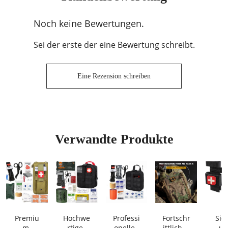
Noch keine Bewertungen.
Sei der erste der eine Bewertung schreibt.
Eine Rezension schreiben
Verwandte Produkte
Premiu
Hochwe
Professi
Fortschr
Sic
m-
rtiges
onelles
ittliches
u