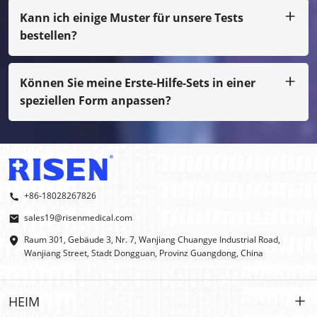
Kann ich einige Muster für unsere Tests
bestellen?
Selbstverständlich können wir das Muster per Spedition
für Sie arrangieren. Auch wenn es sich nicht um unseren
normalen Druck handelt, müssen Sie die Musterkosten
Können Sie meine Erste-Hilfe-Sets in einer
bezahlen.
speziellen Form anpassen?
Ja, wir machen OEM und ODM.
+86-18028267826
sales19@risenmedical.com
Raum 301, Gebäude 3, Nr. 7, Wanjiang Chuangye Industrial Road,
Wanjiang Street, Stadt Dongguan, Provinz Guangdong, China
HEIM