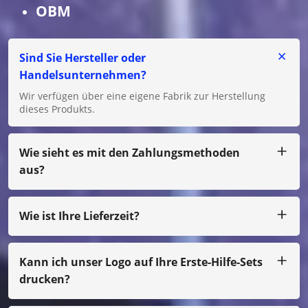
OBM
Sind Sie Hersteller oder
Handelsunternehmen?
Wir verfügen über eine eigene Fabrik zur Herstellung
dieses Produkts.
Wie sieht es mit den Zahlungsmethoden
aus?
Wir akzeptieren T/T, L/C für große Beträge und für kleine
Beträge können Sie uns per Paypal, Western Union,
Moneygram, Escrow usw. bezahlen.
Wie ist Ihre Lieferzeit?
In der Regel produzieren wir innerhalb von 25 Tagen
nach Zahlungseingang.
Kann ich unser Logo auf Ihre Erste-Hilfe-Sets
drucken?
Ja, natürlich können wir Ihr eigenes Design entwerfen, nur
bei kleinen Mengen müssen Sie die Filmkosten bezahlen