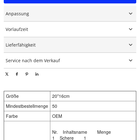
Anpassung
Individuelles Logo
Vorlaufzeit
Maßgeschneiderte Verpackung
Grafische Anpassung
15-25 Tage
Lieferfähigkeit
10000 Stück/Stücke pro Tag
Service nach dem Verkauf
Technischer Online-Support
Größe
20*16cm
Mindestbestellmenge
50
Farbe
OEM
Nr. Inhaltsname Menge
1 Schere 1