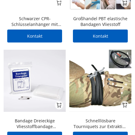
Schwarzer CPR-
Großhandel PBT elastische
Schlüsselanhänger mit
Bandagen Vliesstoff
Gesichtsschutz und
Handschuhen
Kontakt
Kontakt
Bandage Dreieckige
Schnelllösbare
Vliesstoffbandage
Tourniquets zur Extraktion
Armschlinge
von Schlangenbissgift und