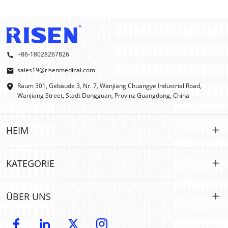
+86-18028267826
sales19@risenmedical.com
Raum 301, Gebäude 3, Nr. 7, Wanjiang Chuangye Industrial Road,
Wanjiang Street, Stadt Dongguan, Provinz Guangdong, China
HEIM
HEIM
KATEGORIE
PRODUKTE
Maßgeschneidert
ÜBER UNS
IFAK
IFAK
Einführung