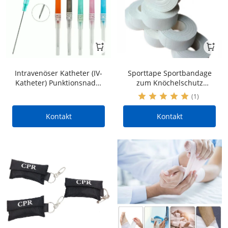
Intravenöser Katheter (IV-
Sporttape Sportbandage
Katheter) Punktionsnadel
zum Knöchelschutz
Ohrlochstechen
Selbstklebendes
(1)
Spinalpunktion
elastisches Hauttape
Kontakt
Kontakt