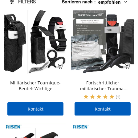
FILTERS
Sortieren nach
：
empfohlen
Militärischer Tournique-
Fortschrittlicher
Beutel: Wichtige
militärischer Trauma-
medizinische Versorgung |
Anzug: Grundlegende
(1)
CAT Touriniquet |
medizinische Versorgung |
Israelischer Verband |
CAT-Tourniquet |
Kontakt
Kontakt
Trauma-Schere | Stop The
Israelischer Verband |
Bleeding Kit | OEM und
Trauma-Schere | Stop The
ODM
Bleeding Kit | OEM und
ODM