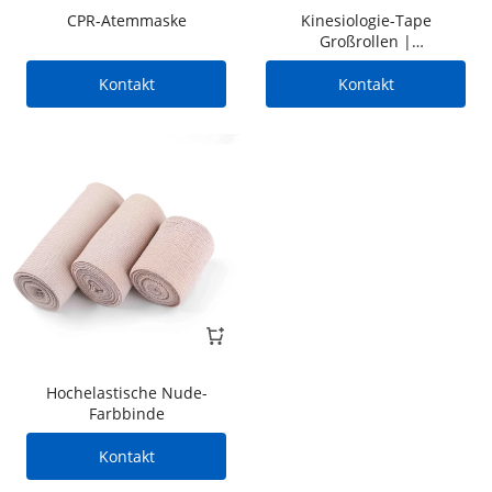
CPR-Atemmaske
Kinesiologie-Tape
Großrollen |
Sportmuskelbandagen
Großhandel
Kontakt
Kontakt
Hochelastische Nude-
Farbbinde
Kontakt