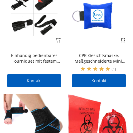
Einhändig bedienbares
CPR-Gesichtsmaske.
Tourniquet mit festem
Maßgeschneiderte Mini-
Schlitz
Erste-Hilfe-Tasche mit
(1)
Schlüsselanhänger,
unterstützt individuelles
Kontakt
Kontakt
Logo-Design