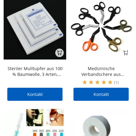
Steriler Mulltupfer aus 100
Medizinische
% Baumwolle, 3 Arten,
Verbandschere aus
Größenangaben.
Edelstahl in großen
(1)
Mengen für Erste-Hilfe-
Sets
Kontakt
Kontakt