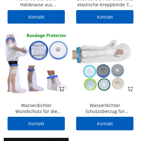
Halskrause aus
elastische Kreppbinde 7,5
Polymerkunststoff.
cm * 4,5 m
Praktisch und tragbar.
Kontakt
Kontakt
Feste Halskrause
Wasserdichter
Wasserdichter
Wundschutz für die
Schutzüberzug für
postoperative Pflege von
postoperative
Knöchel, Knie und Bein
Verletzungen.
Kontakt
Kontakt
Wasserdichte Arm- und
Handhandschuhe