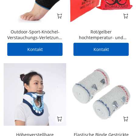
Outdoor-Sport-Knöchel-
Rot/gelber
Verstauchungs-Verletzung-
hochtemperatur- und
Knöchel-Unterstützung
hochdruckbeständiger
biologisch gefährlicher
Kontakt
Kontakt
Abfallbeutel PP-
Abfallentsorgungsbeutel
medizinischer Abfallbeutel
Großhandel
Höhenverstellbare
Elastische Binde Gestrickte