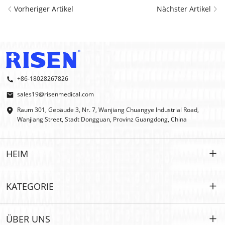
Vorheriger Artikel
Nächster Artikel
+86-18028267826
sales19@risenmedical.com
Raum 301, Gebäude 3, Nr. 7, Wanjiang Chuangye Industrial Road,
Wanjiang Street, Stadt Dongguan, Provinz Guangdong, China
HEIM
HEIM
KATEGORIE
PRODUKTE
Maßgeschneidert
ÜBER UNS