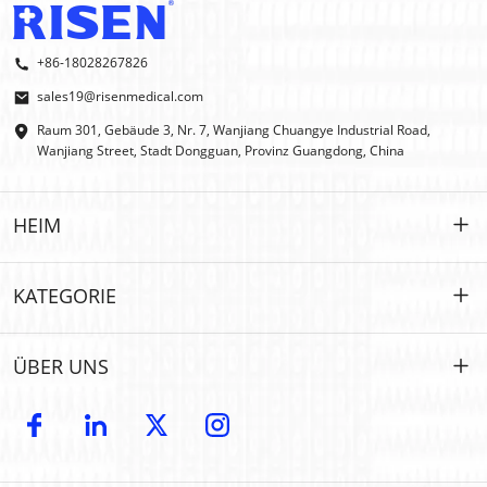
+86-18028267826
sales19@risenmedical.com
Raum 301, Gebäude 3, Nr. 7, Wanjiang Chuangye Industrial Road,
Wanjiang Street, Stadt Dongguan, Provinz Guangdong, China
HEIM
HEIM
KATEGORIE
PRODUKTE
Maßgeschneidert
ÜBER UNS
IFAK
IFAK
Einführung
OEM- und ODM-Modelle
Erste Hilfe im Freien
E-Katalog
GROSSHANDEL