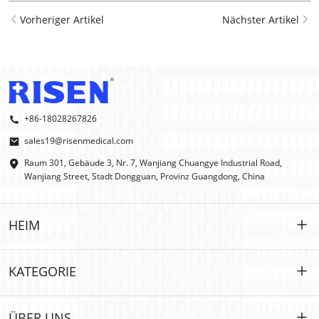
Vorheriger Artikel
Nächster Artikel
+86-18028267826
sales19@risenmedical.com
Raum 301, Gebäude 3, Nr. 7, Wanjiang Chuangye Industrial Road,
Wanjiang Street, Stadt Dongguan, Provinz Guangdong, China
HEIM
HEIM
KATEGORIE
PRODUKTE
Maßgeschneidert
ÜBER UNS