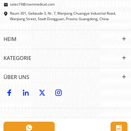
sales19@risenmedical.com
Raum 301, Gebäude 3, Nr. 7, Wanjiang Chuangye Industrial Road,
Wanjiang Street, Stadt Dongguan, Provinz Guangdong, China
HEIM
HEIM
KATEGORIE
PRODUKTE
Maßgeschneidert
ÜBER UNS
IFAK
IFAK
Einführung
OEM- und ODM-Modelle
Erste Hilfe im Freien
E-Katalog
GROSSHANDEL
Auto-Notfall
Copyright © 2024 Risen Medical: Großhandelshersteller von Erste-Hilfe-Sets
Kontakt
UM
| Anbieter individuell anpassbarer medizinischer Hilfsmittel. Alle Rechte
Erste Hilfe für Haustiere
vorbehalten.