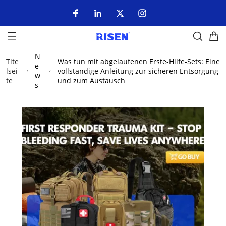
N
Tite
Was tun mit abgelaufenen Erste-Hilfe-Sets: Eine
e
lsei
vollständige Anleitung zur sicheren Entsorgung
w
te
und zum Austausch
s