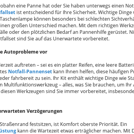
tobahn eine Panne hat
oder Sie haben unterwegs einen Notf
fallset
ist entscheidend für Ihre Sicherheit. Wichtige Dinge w
Taschenlampe können besonders bei schlechten Sichtverhä
einen großen Unterschied machen. Mit dem richtigen Werkze
fälle oder den plötzlichen Bedarf an Pannenhilfe gerüstet. 
fallset sind Sie auf das Unerwartete vorbereitet.
ige Autoprobleme vor
eit auftreten – sei es ein platter Reifen, eine leere Batter
etes
Notfall-Pannenset
kann Ihnen helfen, diese häufigen P
er fahrbereit zu sein. Ihr Kit enthält wichtige Dinge wie Sta
n Multifunktionswerkzeug – alles, was Sie brauchen, um Ihr 
 diesen Werkzeugen sind Sie immer vorbereitet, insbesonde
nerwarteten Verzögerungen
traßenrand festsitzen, ist Komfort oberste Priorität. Ein
üstung
kann die Wartezeit etwas erträglicher machen. Mit 