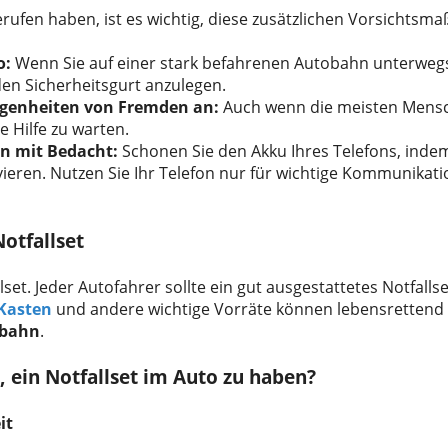
rufen haben, ist es wichtig, diese zusätzlichen Vorsichtsm
o:
Wenn Sie auf einer stark befahrenen Autobahn unterwegs s
en Sicherheitsgurt anzulegen.
genheiten von Fremden an:
Auch wenn die meisten Mensch
e Hilfe zu warten.
on mit Bedacht:
Schonen Sie den Akku Ihres Telefons, indem
vieren. Nutzen Sie Ihr Telefon nur für wichtige Kommunikati
otfallset
lset. Jeder Autofahrer sollte ein gut ausgestattetes Notfall
-Kasten
und andere wichtige Vorräte können lebensrettend 
obahn
.
, ein Notfallset im Auto zu haben?
it