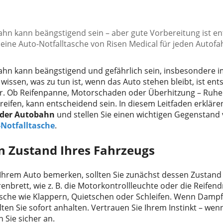
hn kann beängstigend sein – aber gute Vorbereitung ist en
eine Auto-Notfalltasche von Risen Medical für jeden Autofah
ahn kann beängstigend und gefährlich sein, insbesondere i
u wissen, was zu tun ist, wenn das Auto stehen bleibt, ist ent
er. Ob Reifenpanne, Motorschaden oder Überhitzung – Ruh
ifen, kann entscheidend sein. In diesem Leitfaden erklären 
 der Autobahn
und stellen Sie einen wichtigen Gegenstand 
Notfalltasche
.
n Zustand Ihres Fahrzeugs
Ihrem Auto bemerken, sollten Sie zunächst dessen Zustand 
brett, wie z. B. die Motorkontrollleuchte oder die Reifen
che wie Klappern, Quietschen oder Schleifen. Wenn Dampf
ten Sie sofort anhalten. Vertrauen Sie Ihrem Instinkt – wen
 Sie sicher an.