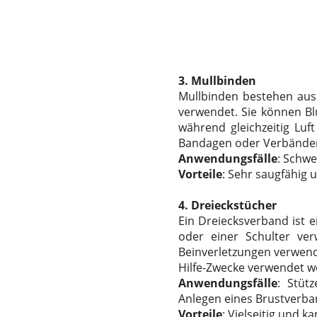
3.
Mullbinden
Mullbinden bestehen au
verwendet. Sie können Bl
während gleichzeitig Lu
Bandagen oder Verbänden
Anwendungsfälle
: Schw
Vorteile
: Sehr saugfähig 
4.
Dreieckstücher
Ein Dreiecksverband ist e
oder einer Schulter ve
Beinverletzungen verwend
Hilfe-Zwecke verwendet w
Anwendungsfälle
: Stüt
Anlegen eines Brustverba
Vorteile
: Vielseitig und 