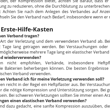
n, der Kompression bietet, achten Sie darauf, dass er n
lung zu reduzieren, ohne die Durchblutung zu unterbrechen
: Achten Sie nach dem Anlegen des Verbandes auf Anzeic
seln Sie den Verband nach Bedarf, insbesondere wenn er n
 Erste-Hilfe-Kasten
einen Verband tragen?
 Art der Verletzung und dem verwendeten Verband ab. Bei
-2 Tage lang getragen werden. Bei Verstauchungen ode
 möglicherweise mehrere Tage lang ein elastischer Verband
and wiederverwenden?
n nicht empfohlen, Verbände, insbesondere Heftpfl
e Bakterien beherbergen können. Die besten Ergebnisse e
rischen Verband verwenden.
hen Verband ich für meine Verletzung verwenden soll?
en reicht in der Regel ein Heftpflaster aus. Bei Verstauc
für die nötige Kompression und Unterstützung sorgen. Bei
sein. Bei schweren Verletzungen sollten Sie immer einen Ar
ungen einen elastischen Verband verwenden?
sind dazu gedacht, eine sanfte Kompression auszuüben, di