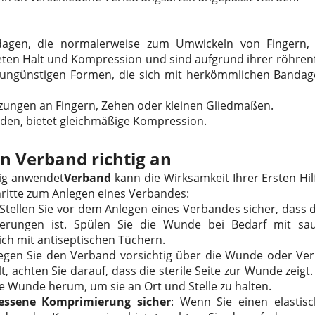
dagen, die normalerweise zum Umwickeln von Fingern
eten Halt und Kompression und sind aufgrund ihrer röhr
it ungünstigen Formen, die sich mit herkömmlichen Banda
tzungen an Fingern, Zehen oder kleinen Gliedmaßen.
nden, bietet gleichmäßige Kompression.
en Verband richtig an
tig anwendet
Verband
kann die Wirksamkeit Ihrer Ersten Hilf
hritte zum Anlegen eines Verbandes:
 Stellen Sie vor dem Anlegen eines Verbandes sicher, dass
erungen ist. Spülen Sie die Wunde bei Bedarf mit s
eich mit antiseptischen Tüchern.
Legen Sie den Verband vorsichtig über die Wunde oder Ve
, achten Sie darauf, dass die sterile Seite zur Wunde zeigt.
e Wunde herum, um sie an Ort und Stelle zu halten.
messene Komprimierung sicher
: Wenn Sie einen elastis