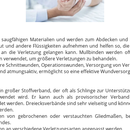
s saugfähigen Materialien und werden zum Abdecken und
ut und andere Flüssigkeiten aufnehmen und helfen so, di
ft an die Verletzung gelangen kann. Mullbinden werden 
 verwendet, um größere Verletzungen zu behandeln.
ere Schnittwunden, Operationswunden, Versorgung von Ve
und atmungsaktiv, ermöglicht so eine effektive Wundversor
in großer Stoffverband, der oft als Schlinge zur Unterstüt
rwendet wird. Er kann auch als provisorischer Verband
et werden. Dreiecksverbände sind sehr vielseitig und könne
erden.
zen von gebrochenen oder verstauchten Gliedmaßen, be
ndes.
kann an verschiedene Verletzungsarten angepasst werden.