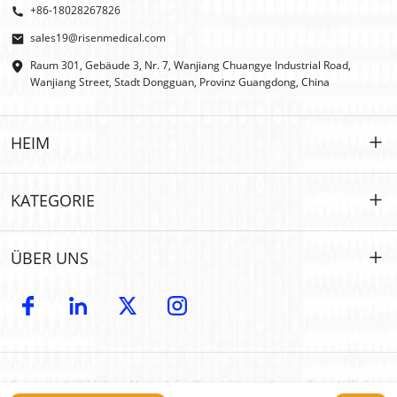
+86-18028267826
sales19@risenmedical.com
Raum 301, Gebäude 3, Nr. 7, Wanjiang Chuangye Industrial Road,
Wanjiang Street, Stadt Dongguan, Provinz Guangdong, China
HEIM
HEIM
KATEGORIE
PRODUKTE
Maßgeschneidert
ÜBER UNS
IFAK
IFAK
Einführung
OEM- und ODM-Modelle
Erste Hilfe im Freien
E-Katalog
GROSSHANDEL
Auto-Notfall
Copyright © 2024 Risen Medical: Großhandelshersteller von Erste-Hilfe-Sets
Kontakt
UM