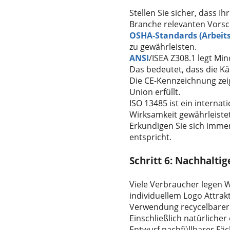
Stellen Sie sicher, dass I
Branche relevanten Vorschr
OSHA-Standards (Arbeit
zu gewährleisten.
ANSI
/ISEA Z308.1 legt Mi
Das bedeutet, dass die K
Die CE-Kennzeichnung zei
Union erfüllt.
ISO 13485 ist ein interna
Wirksamkeit gewährleistet
Erkundigen Sie sich immer
entspricht.
Schritt 6: Nachhalti
Viele Verbraucher legen W
individuellem Logo Attrak
Verwendung recycelbarer 
Einschließlich natürlicher
Entwurf nachfüllbarer Fäc