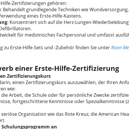
Hilfe-Zertifizierungen gehören:
e
: Behandelt grundlegende Techniken wie Wundversorgung,
erwendung eines Erste-Hilfe-Kastens.
rung
: Konzentriert sich auf die Herz-Lungen-Wiederbelebung
efibrillatoren.
ntwickelt für medizinisches Fachpersonal und umfasst ausfü
ng zu Erste-Hilfe-Sets und -Zubehör finden Sie unter
Risen Me
erb einer Erste-Hilfe-Zertifizierung
gen Zertifizierungskurs
 darin, einen Zertifizierungskurs auszuwählen, der Ihren An
ren wie:
r die Arbeit, die Schule oder für persönliche Zwecke zertifizi
sse, fortgeschrittene Kenntnisse oder Spezialkenntnisse (z. 
e seriöse Organisation wie das Rote Kreuz, die American Hea
rt.
ein Schulungsprogramm an