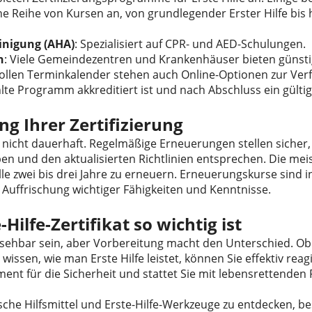
ine Reihe von Kursen an, von grundlegender Erster Hilfe bis 
inigung (AHA)
: Spezialisiert auf CPR- und AED-Schulungen.
n
: Viele Gemeindezentren und Krankenhäuser bieten günsti
llen Terminkalender stehen auch Online-Optionen zur Verfü
e Programm akkreditiert ist und nach Abschluss ein gültiges
g Ihrer Zertifizierung
nd nicht dauerhaft. Regelmäßige Erneuerungen stellen sicher,
en und den aktualisierten Richtlinien entsprechen. Die mei
alle zwei bis drei Jahre zu erneuern. Erneuerungskurse sind 
e Auffrischung wichtiger Fähigkeiten und Kenntnisse.
Hilfe-Zertifikat so wichtig ist
sehbar sein, aber Vorbereitung macht den Unterschied. Ob 
issen, wie man Erste Hilfe leistet, können Sie effektiv reagi
ement für die Sicherheit und stattet Sie mit lebensrettenden 
che Hilfsmittel und Erste-Hilfe-Werkzeuge zu entdecken, b