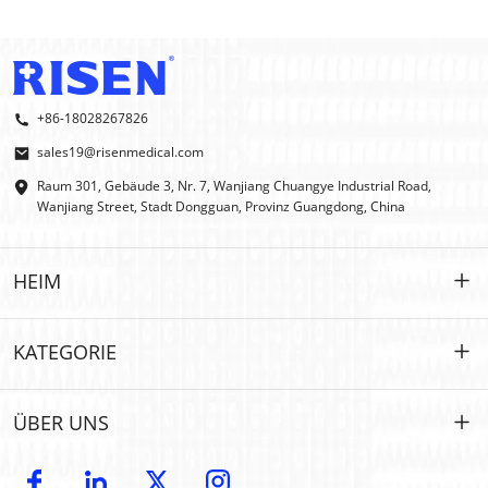
+86-18028267826
sales19@risenmedical.com
Raum 301, Gebäude 3, Nr. 7, Wanjiang Chuangye Industrial Road,
Wanjiang Street, Stadt Dongguan, Provinz Guangdong, China
HEIM
HEIM
KATEGORIE
PRODUKTE
Maßgeschneidert
ÜBER UNS
IFAK
IFAK
Einführung