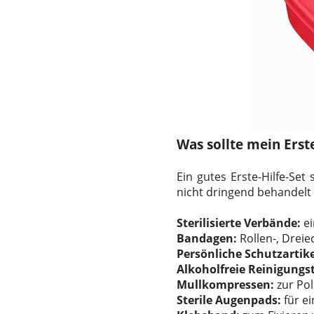
Was sollte mein Erst
Ein gutes Erste-Hilfe-Set
nicht dringend behandel
Sterilisierte Verbände:
e
Bandagen:
Rollen-, Drei
Persönliche Schutzartike
Alkoholfreie Reinigungs
Mullkompressen:
zur Pol
Sterile Augenpads:
für e