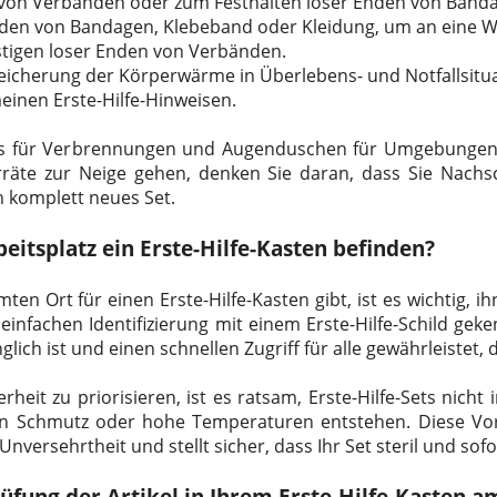
 von Verbänden oder zum Festhalten loser Enden von Band
en von Bandagen, Klebeband oder Kleidung, um an eine W
tigen loser Enden von Verbänden.
eicherung der Körperwärme in Überlebens- und Notfallsitu
einen Erste-Hilfe-Hinweisen.
Sets für Verbrennungen und Augenduschen für Umgebunge
orräte zur Neige gehen, denken Sie daran, dass Sie Nach
n komplett neues Set.
eitsplatz ein Erste-Hilfe-Kasten befinden?
en Ort für einen Erste-Hilfe-Kasten gibt, ist es wichtig, i
 einfachen Identifizierung mit einem Erste-Hilfe-Schild gek
glich ist und einen schnellen Zugriff für alle gewährleistet, 
eit zu priorisieren, ist es ratsam, Erste-Hilfe-Sets nich
en Schmutz oder hohe Temperaturen entstehen. Diese Vo
nversehrtheit und stellt sicher, dass Ihr Set steril und sofor
fung der Artikel in Ihrem Erste-Hilfe-Kasten a