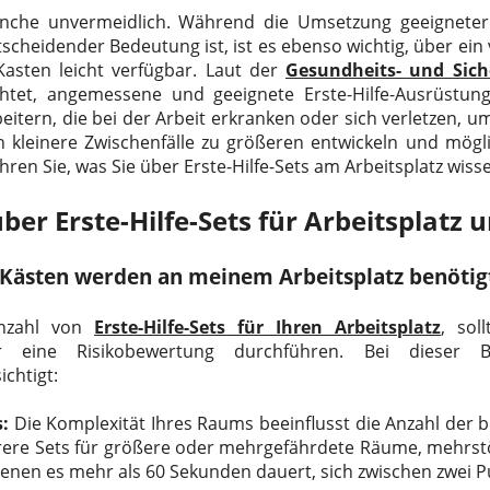
ranche unvermeidlich. Während die Umsetzung geeignet
scheidender Bedeutung ist, ist es ebenso wichtig, über ein 
-Kasten
leicht verfügbar. Laut der
Gesundheits- und Sich
chtet, angemessene und geeignete Erste-Hilfe-Ausrüstung
rbeitern, die bei der Arbeit erkranken oder sich verletzen, 
ch kleinere Zwischenfälle zu größeren entwickeln und mögl
hren Sie, was Sie über Erste-Hilfe-Sets am Arbeitsplatz wis
er Erste-Hilfe-Sets für Arbeitsplatz 
e-Kästen werden an meinem Arbeitsplatz benötig
Anzahl von
Erste-Hilfe-Sets für Ihren Arbeitsplatz
, sol
eiter eine Risikobewertung durchführen. Bei dieser
ichtigt:
:
Die Komplexität Ihres Raums beeinflusst die Anzahl der be
ere Sets für größere oder mehrgefährdete Räume, mehrst
 denen es mehr als 60 Sekunden dauert, sich zwischen zwei 