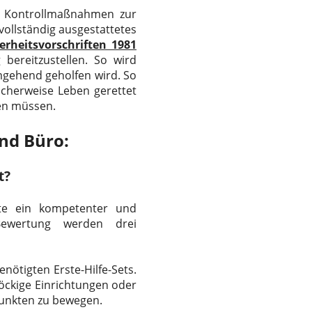
er Kontrollmaßnahmen zur
vollständig ausgestattetes
erheitsvorschriften 1981
 bereitzustellen. So wird
umgehend geholfen wird. So
icherweise Leben gerettet
sen müssen.
und Büro:
t?
lte ein kompetenter und
 Bewertung werden drei
nötigten Erste-Hilfe-Sets.
öckige Einrichtungen oder
Punkten zu bewegen.