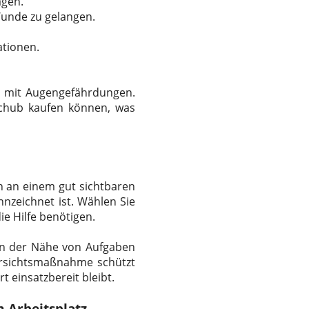
agen.
unde zu gelangen.
ationen.
n mit Augengefährdungen.
schub kaufen können, was
hn an einem gut sichtbaren
ennzeichnet ist. Wählen Sie
die Hilfe benötigen.
t in der Nähe von Aufgaben
rsichtsmaßnahme schützt
t einsatzbereit bleibt.
m Arbeitsplatz