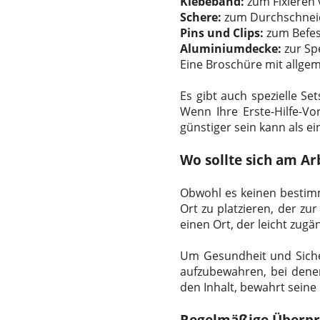
Klebeband:
zum Fixieren
Schere:
zum Durchschneid
Pins und Clips:
zum Befes
Aluminiumdecke:
zur Sp
Eine Broschüre mit allgem
Es gibt auch spezielle 
Wenn Ihre Erste-Hilfe-V
günstiger sein kann als ei
Wo sollte sich am Arb
Obwohl es keinen bestimmt
Ort zu platzieren, der zur
einen Ort, der leicht zugän
Um Gesundheit und Sicherh
aufzubewahren, bei den
den Inhalt, bewahrt seine U
Regelmäßige Überprü