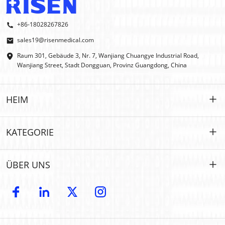
+86-18028267826
sales19@risenmedical.com
Raum 301, Gebäude 3, Nr. 7, Wanjiang Chuangye Industrial Road,
Wanjiang Street, Stadt Dongguan, Provinz Guangdong, China
HEIM
HEIM
KATEGORIE
PRODUKTE
Maßgeschneidert
ÜBER UNS
IFAK
IFAK
Einführung
OEM- und ODM-Modelle
Erste Hilfe im Freien
E-Katalog
GROSSHANDEL