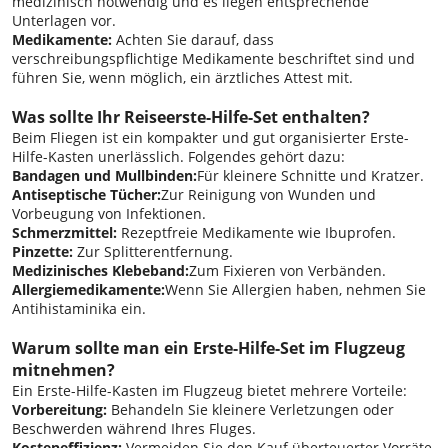
medizinisch notwendig und es liegen entsprechende
Unterlagen vor.
Medikamente:
Achten Sie darauf, dass
verschreibungspflichtige Medikamente beschriftet sind und
führen Sie, wenn möglich, ein ärztliches Attest mit.
Was sollte Ihr Reiseerste-Hilfe-Set enthalten?
Beim Fliegen ist ein kompakter und gut organisierter Erste-
Hilfe-Kasten unerlässlich. Folgendes gehört dazu:
Bandagen und Mullbinden:
Für kleinere Schnitte und Kratzer.
Antiseptische Tücher:
Zur Reinigung von Wunden und
Vorbeugung von Infektionen.
Schmerzmittel:
Rezeptfreie Medikamente wie Ibuprofen.
Pinzette:
Zur Splitterentfernung.
Medizinisches Klebeband:
Zum Fixieren von Verbänden.
Allergiemedikamente:
Wenn Sie Allergien haben, nehmen Sie
Antihistaminika ein.
Warum sollte man ein Erste-Hilfe-Set im Flugzeug
mitnehmen?
Ein Erste-Hilfe-Kasten im Flugzeug bietet mehrere Vorteile:
Vorbereitung:
Behandeln Sie kleinere Verletzungen oder
Beschwerden während Ihres Fluges.
Kosteneffizienz:
Vermeiden Sie den Kauf überteuerter Vorräte