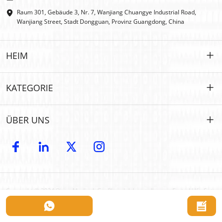
Raum 301, Gebäude 3, Nr. 7, Wanjiang Chuangye Industrial Road,
Wanjiang Street, Stadt Dongguan, Provinz Guangdong, China
HEIM
HEIM
KATEGORIE
PRODUKTE
Maßgeschneidert
ÜBER UNS
IFAK
IFAK
Einführung
OEM- und ODM-Modelle
Erste Hilfe im Freien
E-Katalog
GROSSHANDEL
Auto-Notfall
Copyright © 2024 Risen Medical: Großhandelshersteller von Erste-Hilfe-Sets
Kontakt
UM
| Anbieter individuell anpassbarer medizinischer Hilfsmittel. Alle Rechte
Erste Hilfe für Haustiere
vorbehalten.
Zertifikat
Ratgeber